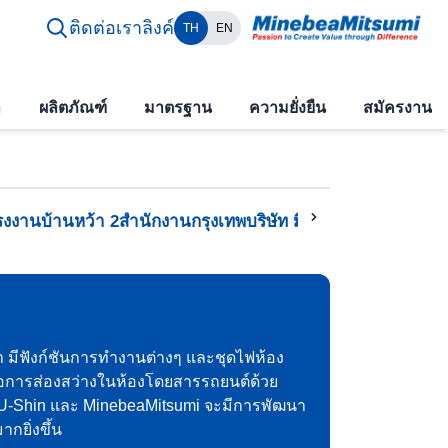
ติดต่อเรา
ลิงค์
TH
EN
า
ผลิตภัณฑ์
มาตรฐาน
ความยั่งยืน
สมัครงาน
รงงานบ้านหว้า 2
สำนักงานกรุงเทพ
บริษัท มิตซูมิ (ไทยแลนด์) จ
 มีฟังก์ชันการทำงานต่างๆ และชุดไฟห้อง
่อการส่องสว่างในห้องโดยสารรถยนต์ด้วย
 U-Shin และ MinebeaMitsumi จะมีการพัฒนา
ยิ่งขึ้น