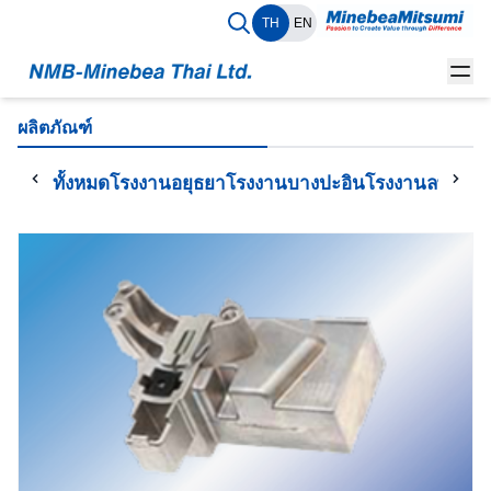
TH
EN
ผลิตภัณฑ์
ทั้งหมด
โรงงานอยุธยา
โรงงานบางปะอิน
โรงงานลพบุรี
โ