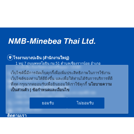
โรงงานบางปะอิน (สำนักงานใหญ่)
1 หมู่ 7 ถนนพหลโยธิน กม.51 ตำบลเชียงรากน้อย อำเภอ
บางปะอิน จังหวัดพระนครศรีอยุธยา 13180
เว็บไซต์นี้มีการจัดเก็บคุกกี้เพื่อเพิ่มประสิทธิภาพในการใช้งาน
(+66) 3536-1439
เว็บไซต์ของท่านให้ดียิ่งขึ้น และเพื่อให้ท่านได้รับการบริการที่ดี
(+66) 3536-1177, (+66) 3536-1477
ที่สุด กรุณากดยอมรับเพื่อยินยอมให้เราใช้คุกกี้
นโยบายความ
สำนักงานกรุงเทพ (สำนักงานขาย)
เป็นส่วนตัว | ข้อกำหนดและเงื่อนไข
อาคารเวฟเพลส ชั้น19, 55 ถนนวิทยุ แขวงลุมพินี เขต
ปทุมวัน กรุงเทพมหานคร 10330
(+66) 2253-4897
ยอมรับ
ไม่ยอมรับ
(+66) 2253-4537
ติดตามเรา
SITE MAP
|
นโยบายความเป็นส่วนตัว | ข้อกำหนดและเงื่อนไข