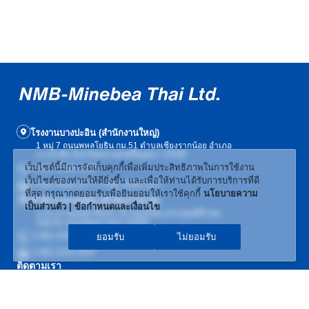
โรงงานบางปะอิน (สำนักงานใหญ่)
1 หมู่ 7 ถนนพหลโยธิน กม.51 ตำบลเชียงรากน้อย อำเภอ
บางปะอิน จังหวัดพระนครศรีอยุธยา 13180
เว็บไซต์นี้มีการจัดเก็บคุกกี้เพื่อเพิ่มประสิทธิภาพในการใช้งาน
(+66) 3536-1439
เว็บไซต์ของท่านให้ดียิ่งขึ้น และเพื่อให้ท่านได้รับการบริการที่ดี
(+66) 3536-1177, (+66) 3536-1477
ที่สุด กรุณากดยอมรับเพื่อยินยอมให้เราใช้คุกกี้
นโยบายความ
สำนักงานกรุงเทพ (สำนักงานขาย)
เป็นส่วนตัว | ข้อกำหนดและเงื่อนไข
อาคารเวฟเพลส ชั้น19, 55 ถนนวิทยุ แขวงลุมพินี เขต
ปทุมวัน กรุงเทพมหานคร 10330
(+66) 2253-4897
ยอมรับ
ไม่ยอมรับ
(+66) 2253-4537
ติดตามเรา
SITE MAP
|
นโยบายความเป็นส่วนตัว | ข้อกำหนดและเงื่อนไข