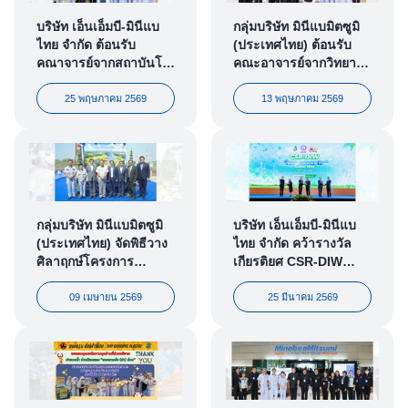
กลุ่มบริษัท มินีแบมิตซูมิ
บริษัท เอ็นเอ็มบี-มินีแบ
(ประเทศไทย) ต้อนรับ
ไทย จำกัด ต้อนรับ
คณะอาจารย์จากวิทยาลัย
คณาจารย์จากสถาบันโค
เทคนิคสิงห์บุรี แห่งที่ 2
เซ็น แห่งมหาวิทยาลัย
เสริมสร้างความร่วมมือ
เทคโนโลยีพระจอมเกล้า
13 พฤษภาคม 2569
25 พฤษภาคม 2569
ด้านการศึกษา
ธนบุรี (KOSEN-
KMUTT) ในโอกาสเข้า
เยี่ยมชมโรงงาน
กลุ่มบริษัท มินีแบมิตซูมิ
บริษัท เอ็นเอ็มบี-มินีแบ
(ประเทศไทย) จัดพิธีวาง
ไทย จำกัด คว้ารางวัล
ศิลาฤกษ์โครงการ
เกียรติยศ CSR-DIW
“Minebea Super Solar
Continuous Award
Power Plant Lopburi
2568 ตอกย้ำองค์กร
09 เมษายน 2569
25 มีนาคม 2569
(MSSP-LPB)” มุ่งสู่ความ
ต้นแบบอุตสาหกรรม
เป็นกลางทางคาร์บอน
ยั่งยืนระดับประเทศ