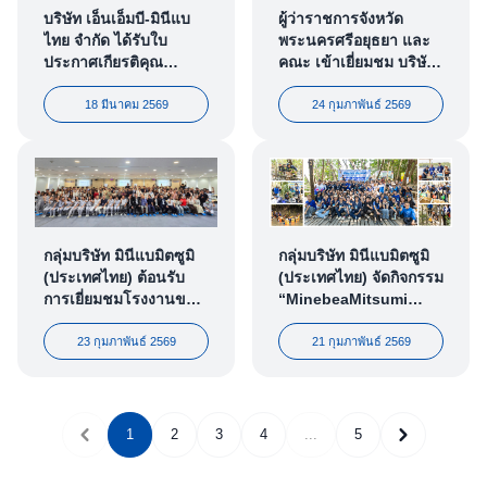
บริษัท เอ็นเอ็มบี-มินีแบ
ผู้ว่าราชการจังหวัด
ไทย จำกัด ได้รับใบ
พระนครศรีอยุธยา และ
ประกาศเกียรติคุณ
คณะ เข้าเยี่ยมชม บริษัท
โครงการสนับสนุน
เอ็นเอ็มบี- มินีแบ ไทย
กิจกรรมลดก๊าซเรือน
จำกัด
18 มีนาคม 2569
24 กุมภาพันธ์ 2569
กระจก ภายใต้กิจกรรม
“Say Goodbye Plastic
สงครามส่ง (ฝา) ด่วน”
กลุ่มบริษัท มินีแบมิตซูมิ
กลุ่มบริษัท มินีแบมิตซูมิ
(ประเทศไทย) ต้อนรับ
(ประเทศไทย) จัดกิจกรรม
การเยี่ยมชมโรงงานของ
“MinebeaMitsumi
คณาจารย์ และนิสิต
‘Back to Blue’ ทุกมือ
นานาชาติ คณะ
ร่วมสร้าง คืนชีวิตให้ท้อง
23 กุมภาพันธ์ 2569
21 กุมภาพันธ์ 2569
วิศวกรรมศาสตร์ จาก 14
ทะเลไทย”
มหาวิทยาลัย ใน 11
ประเทศทั่วโลก
1
2
3
4
...
5