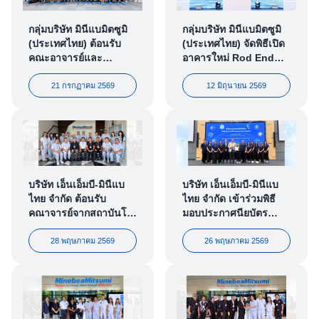
กลุ่มบริษัท มินีแบมิตซูมิ
กลุ่มบริษัท มินีแบมิตซูมิ
(ประเทศไทย) ต้อนรับ
(ประเทศไทย) จัดพิธีเปิด
คณะอาจารย์และ
อาคารใหม่ Rod End
นักเรียนเตรียม
(Phase 11) อย่างเป็น
วิศวกรรมศาสตร์
ทางการ ยกระดับฐานการ
21 กรกฏาคม 2569
12 มิถุนายน 2569
โรงเรียนเตรียม
ผลิตชิ้นส่วนอากาศยาน
อุดมศึกษาน้อมเกล้า
ระดับโลก
นนทบุรี เข้าเยี่ยมชม
โรงงานบางปะอิน
บริษัท เอ็นเอ็มบี-มินีแบ
บริษัท เอ็นเอ็มบี-มินีแบ
ไทย จำกัด ต้อนรับ
ไทย จำกัด เข้าร่วมพิธี
คณาจารย์จากสถาบันโค
มอบประกาศนียบัตร
เซ็น แห่งมหาวิทยาลัย
เครื่องหมายรับรองฉลาก
เทคโนโลยีพระจอมเกล้า
คาร์บอน
28 พฤษภาคม 2569
26 พฤษภาคม 2569
ธนบุรี (KOSEN-
KMUTT) ในกิจกรรม
นิเทศนักศึกษาฝึกงาน
อย่างเป็นทางการ